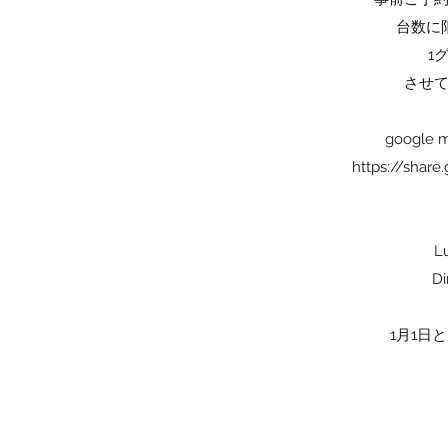
台数に
1
させ
googl
https://sha
Lu
Di
1月1日と