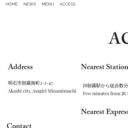
HOME
NEWS
MENU
ACCESS
A
Address
Nearest Statio
明石市朝霧南町2-1-47
JR朝霧駅から徒歩数
Akashi city, Asagiri Minamimachi
Few minutes from JR A
Nearest Expres
Contact