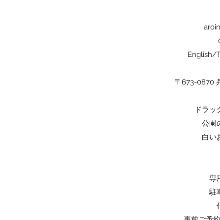
aroi
English/T
〒673-087
ドラッ
公園
白い
専
駐
事前ご予